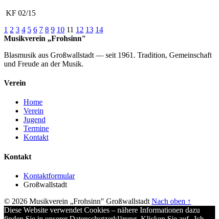
KF 02/15
1
2
3
4
5
6
7
8
9
10
11
12
13
14
Musikverein „Frohsinn"
Blasmusik aus Großwallstadt — seit 1961. Tradition, Gemeinschaft
und Freude an der Musik.
Verein
Home
Verein
Jugend
Termine
Kontakt
Kontakt
Kontaktformular
Großwallstadt
© 2026 Musikverein „Frohsinn" Großwallstadt
Nach oben ↑
Diese Website verwendet Cookies – nähere Informationen dazu
finden Sie in unserer Datenschutzerklärung. Klicken Sie auf „Ich