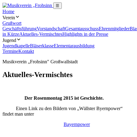
☰
Home
Verein
Grußwort
Geschäftsführung
Vorstandschaft
Gesamtausschuss
Ehrenmitglieder
Bla
in Kürze
Aktuelles-Vermischtes
Highlights in der Presse
Jugend
Jugendkapelle
Bläserklasse
Elementarausbildung
Termine
Kontakt
Musikverein „Frohsinn" Großwallstadt
Aktuelles-Vermischtes
D
er Rosenmontag 2015 ist Geschichte.
Einen Link zu den Bildern von „Wällster Byernpower“
findet man unter
Bayernpower