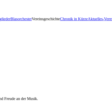
glieder
Blasorchester
Vereinsgeschichte
Chronik in Kürze
Aktuelles-Verm
nd Freude an der Musik.