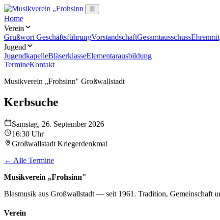
☰
Home
Verein
Grußwort Geschäftsführung
Vorstandschaft
Gesamtausschuss
Ehrenmit
Jugend
Jugendkapelle
Bläserklasse
Elementarausbildung
Termine
Kontakt
Musikverein „Frohsinn" Großwallstadt
Kerbsuche
Samstag, 26. September 2026
16:30 Uhr
Großwallstadt Kriegerdenkmal
← Alle Termine
Musikverein „Frohsinn"
Blasmusik aus Großwallstadt — seit 1961. Tradition, Gemeinschaft u
Verein