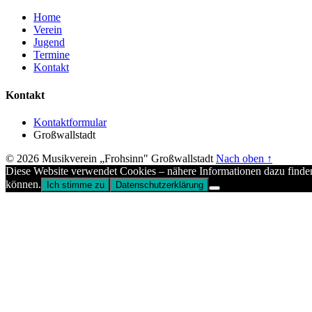
Home
Verein
Jugend
Termine
Kontakt
Kontakt
Kontaktformular
Großwallstadt
© 2026 Musikverein „Frohsinn" Großwallstadt
Nach oben ↑
Diese Website verwendet Cookies – nähere Informationen dazu finden
können.
Ich stimme zu
Datenschutzerklärung